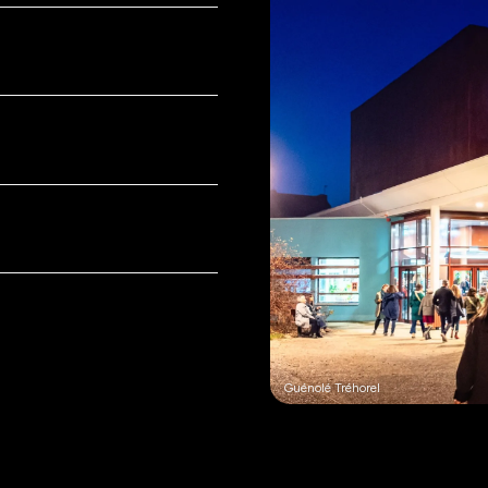
Guénolé Tréhorel